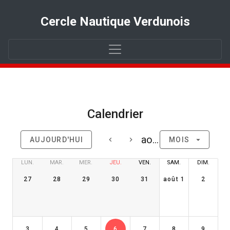
Cercle Nautique Verdunois
Calendrier
août 2026
AUJOURD'HUI
MOIS
LUN.
MAR.
MER.
JEU.
VEN.
SAM.
DIM.
27
28
29
30
31
août 1
2
3
4
5
6
7
8
9